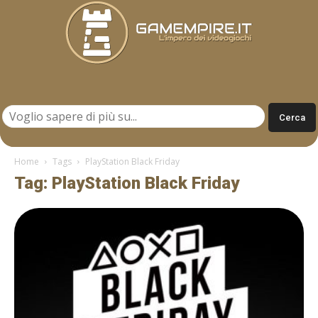
Gamempire.it
Home
Tags
PlayStation Black Friday
Tag: PlayStation Black Friday