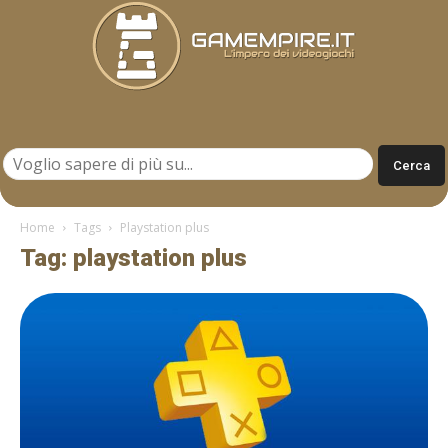
Gamempire.it
Home
Tags
Playstation plus
Tag: playstation plus