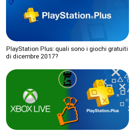
PlayStation Plus: quali sono i giochi gratuiti
di dicembre 2017?