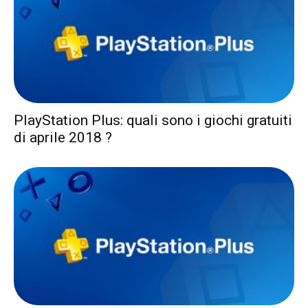
PlayStation Plus: quali sono i giochi gratuiti
di aprile 2018 ?