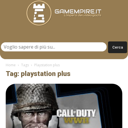
Gamempire.it
Home
Tags
Playstation plus
Tag: playstation plus