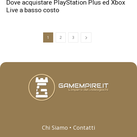
Dove acquistare PlayStation Plus ed Xbox
Live a basso costo
1
2
3
Chi Siamo • Contatti