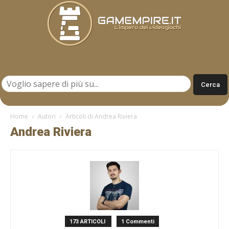
Gamempire.it
Home
Autori
Articoli di Andrea Riviera
Andrea Riviera
173 ARTICOLI
1 Commenti