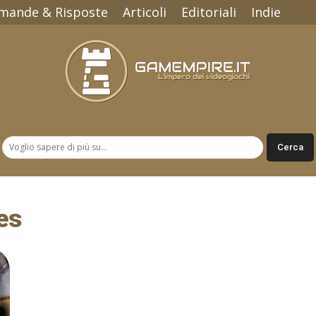
mande & Risposte
Articoli
Editoriali
Indie
Gamempire.it
es