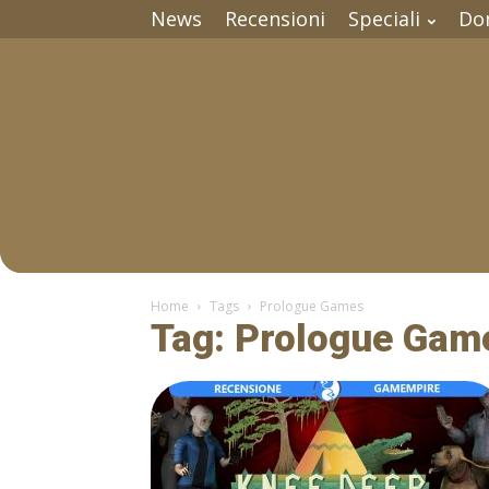
News
Recensioni
Speciali
Do
Home
Tags
Prologue Games
Tag: Prologue Gam