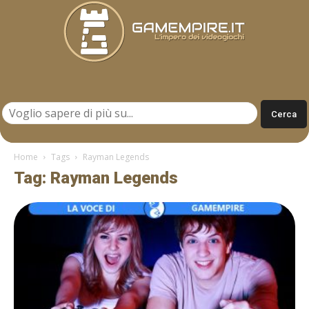
Gamempire.it
Home
Tags
Rayman Legends
Tag: Rayman Legends