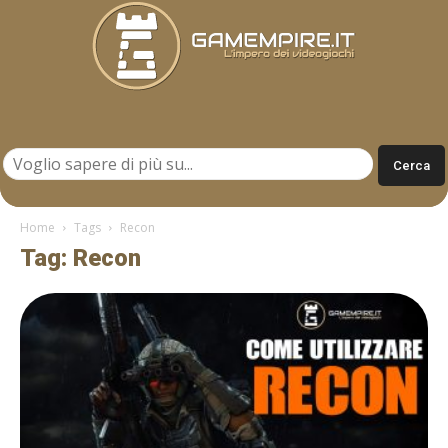
Gamempire.it
Home
Tags
Recon
Tag: Recon