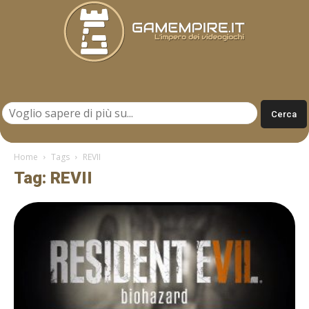
Gamempire.it
Home
Tags
REVII
Tag: REVII