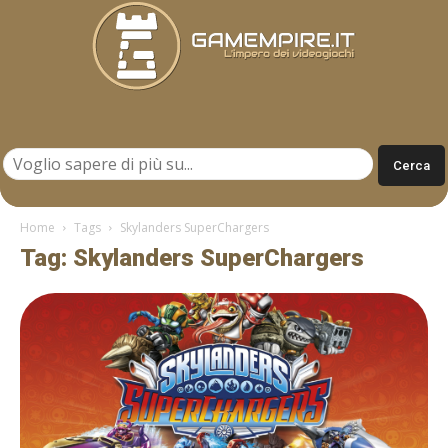
Gamempire.it
Home
Tags
Skylanders SuperChargers
Tag: Skylanders SuperChargers