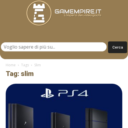
Gamempire.it
Home
Tags
Slim
Tag: slim