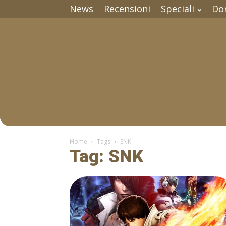
News
Recensioni
Speciali
Do
Home
Tags
SNK
Tag: SNK