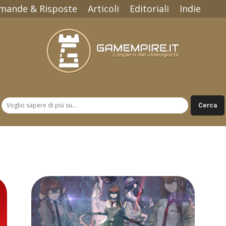
mande & Risposte
Articoli
Editoriali
Indie
Gamempire.it