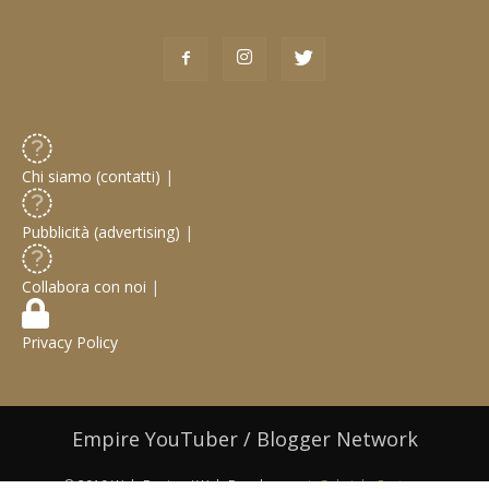
Chi siamo (contatti)
|
Pubblicità (advertising)
|
Collabora con noi
|
Privacy Policy
Empire YouTuber / Blogger Network
© 2019 Web Design / Web Development:
Gabriele Castoro