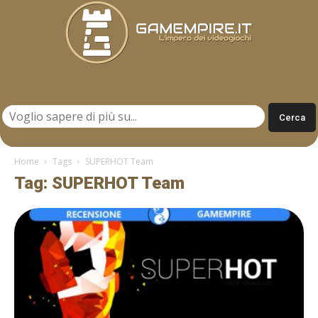
Gamempire.it
Home
Tags
SUPERHOT Team
Tag: SUPERHOT Team