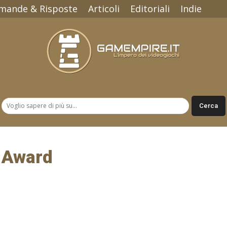
mande & Risposte
Articoli
Editoriali
Indie
Gamempire.it
 Award