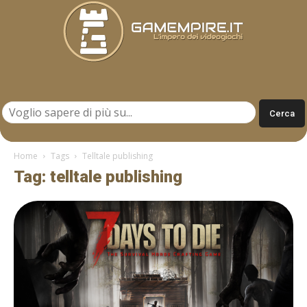
Gamempire.it
Home
Tags
Telltale publishing
Tag: telltale publishing