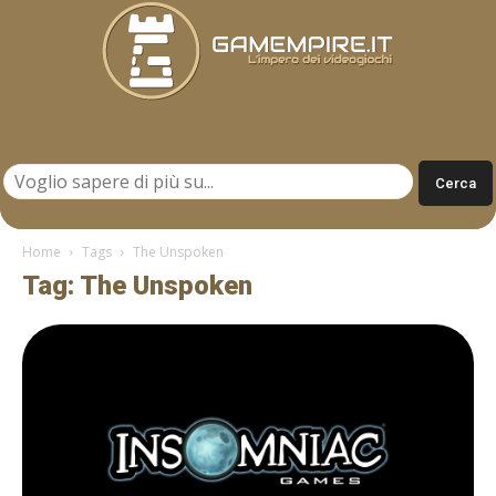
Gamempire.it
Home
Tags
The Unspoken
Tag: The Unspoken