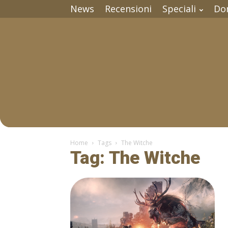
News
Recensioni
Speciali
Do
Home
Tags
The Witche
Tag: The Witche