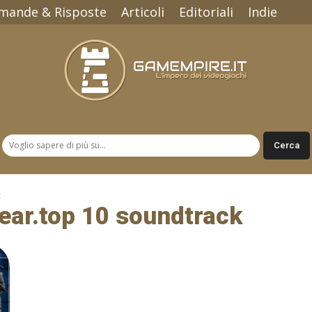
mande & Risposte
Articoli
Editoriali
Indie
Gamempire.it
k
gear.top 10 soundtrack