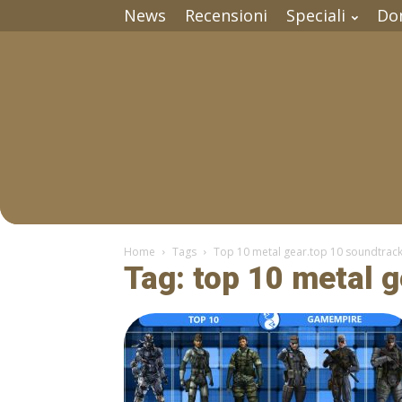
News
Recensioni
Speciali
Do
Home
Tags
Top 10 metal gear.top 10 soundtrac
Tag: top 10 metal 