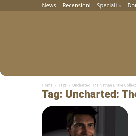
News
Recensioni
Speciali
Do
Home
Tags
Uncharted: The Nathan Drake Collect
Tag: Uncharted: Th