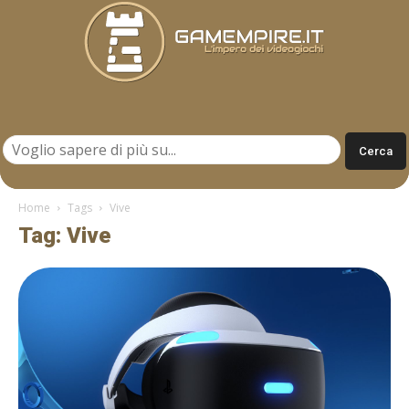
Gamempire.it
Home
Tags
Vive
Tag: Vive