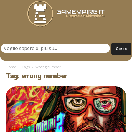
Gamempire.it
Home
Tags
Wrong number
Tag: wrong number