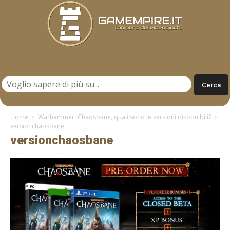
Gamempire.it
Home
Warhammer: Chaosbane, quali sono le versioni disponibili?
versionchaosbane
versionchaosbane