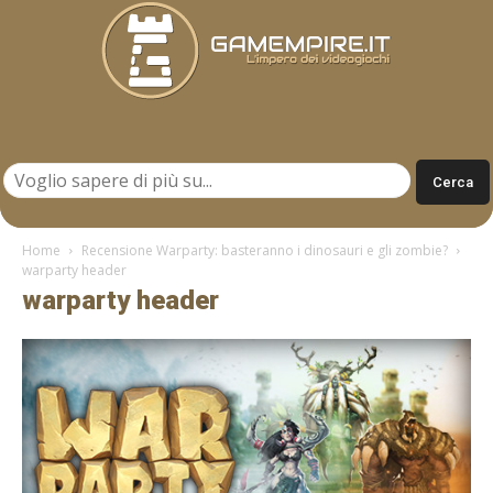
Gamempire.it
Home
Recensione Warparty: basteranno i dinosauri e gli zombie?
warparty header
warparty header