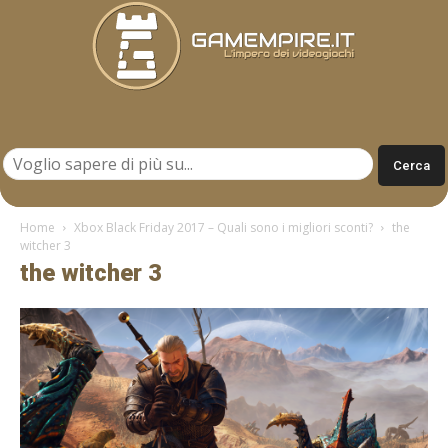
Gamempire.it
Home
Xbox Black Friday 2017 – Quali sono i migliori sconti?
the
witcher 3
the witcher 3