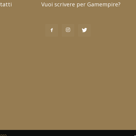
tatti
Vuoi scrivere per Gamempire?
toro