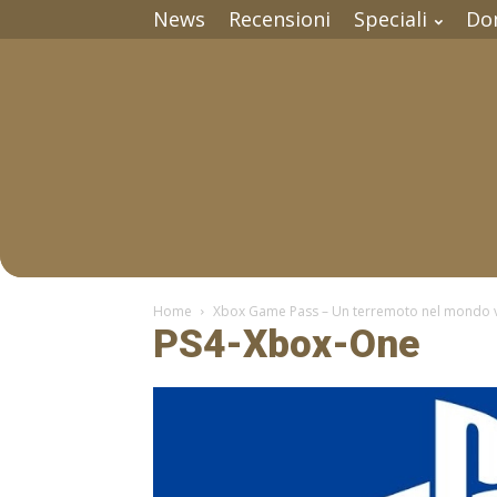
News
Recensioni
Speciali
Do
Home
Xbox Game Pass – Un terremoto nel mondo v
PS4-Xbox-One