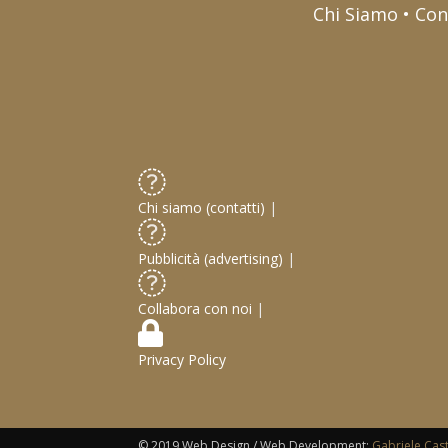
Chi Siamo • Con
Chi siamo (contatti)
|
Pubblicità (advertising)
|
Collabora con noi
|
Privacy Policy
© 2019 Web Design / Web Development:
Gabriele Cas