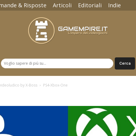
mande & Risposte
Articoli
Editoriali
Indie
Gamempire.it
ideoludico by X-Boss
PS4-Xbox-One