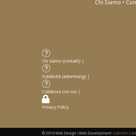
Chi Siamo • Con
Chi siamo (contatti)
|
Pubblicità (advertising)
|
Collabora con noi
|
Privacy Policy
© 2019 Web Design / Web Development:
Gabriele Cas