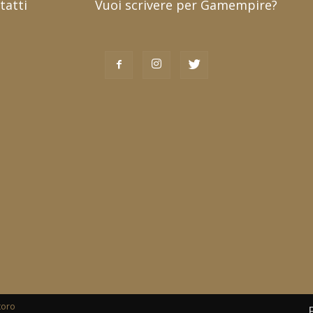
tatti
Vuoi scrivere per Gamempire?
toro