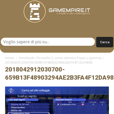
Gamempire.it
Home
Xenoblade Chronicles 2, come ottenere Poppi γ (gamma)
2018042912030700-659B13F48903294AE2B3FA4F12DA9898
2018042912030700-
659B13F48903294AE2B3FA4F12DA98