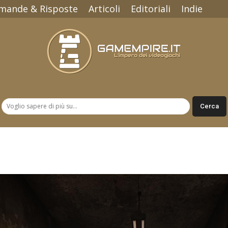
mande & Risposte
Articoli
Editoriali
Indie
Gamempire.it