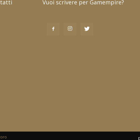
tatti
Vuoi scrivere per Gamempire?
toro