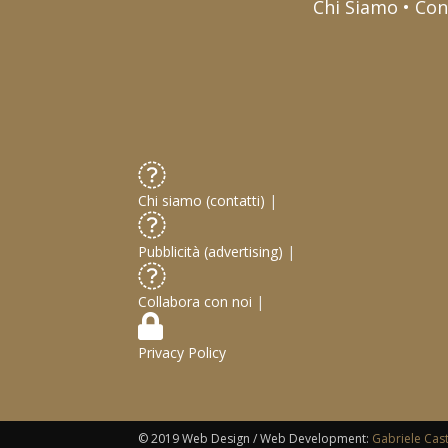
Chi Siamo • Con
Chi siamo (contatti)
|
Pubblicità (advertising)
|
Collabora con noi
|
Privacy Policy
© 2019 Web Design / Web Development:
Gabriele Cas