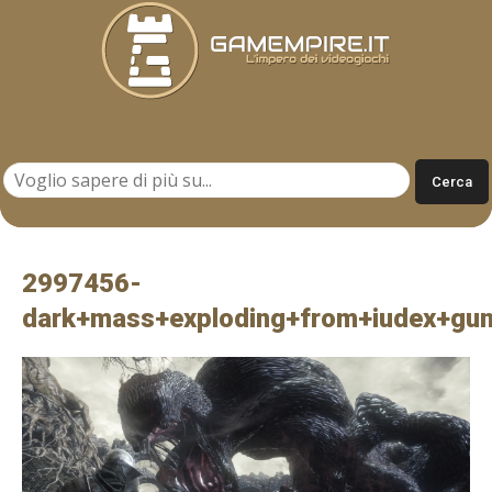
Gamempire.it
2997456-
dark+mass+exploding+from+iudex+gun