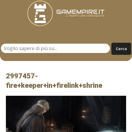
Gamempire.it
2997457-
fire+keeper+in+firelink+shrine