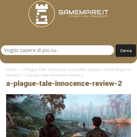
Gamempire.it
Home
A Plague Tale: Innocence, nasconditi, scappa e combatti per la
tua vita!
a-plague-tale-innocence-review-2
a-plague-tale-innocence-review-2