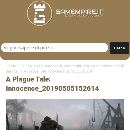
Gamempire.it
Home
A Plague Tale: Innocence, nasconditi, scappa e combatti per la
tua vita!
A Plague Tale: Innocence_20190505152614
A Plague Tale:
Innocence_20190505152614