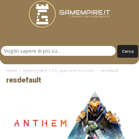
Gamempire.it
Home
Anthem patch 1.0.3: quali sono le novità?
resdefault
resdefault