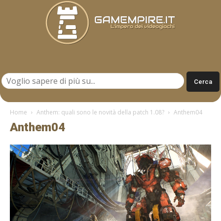
Gamempire.it
Home
Anthem: quali sono le novità della patch 1.08?
Anthem04
Anthem04