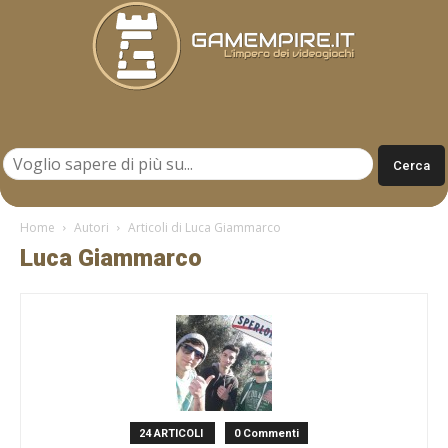
Gamempire.it
Home
Autori
Articoli di Luca Giammarco
Luca Giammarco
24 ARTICOLI
0 Commenti