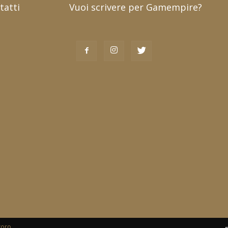
tatti
Vuoi scrivere per Gamempire?
toro