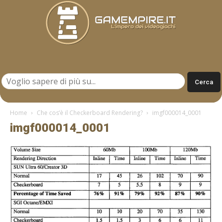
Gamempire.it
Home
Che cos’è il Checkerboard Rendering?
imgf000014_0001
imgf000014_0001