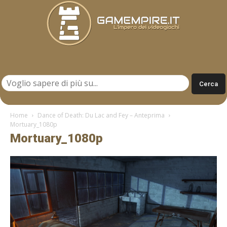
Gamempire.it
Home
Dance of Death: Du Lac and Fey – Anteprima
Mortuary_1080p
Mortuary_1080p