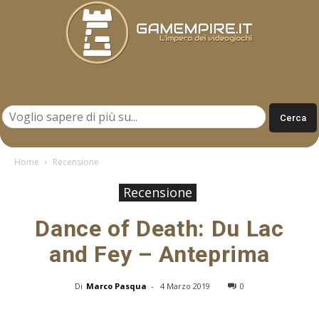
Gamempire.it
Home
Recensione
Recensione
Dance of Death: Du Lac
and Fey – Anteprima
Di
Marco Pasqua
-
4 Marzo 2019
0