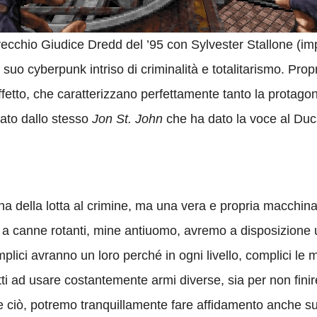
 vecchio Giudice Dredd del ’95 con Sylvester Stallone (im
uo cyberpunk intriso di criminalità e totalitarismo. Propri
 effetto, che caratterizzano perfettamente tanto la protag
iato dallo stesso
Jon St. John
che ha dato la voce al Duc
a della lotta al crimine, ma una vera e propria macchina 
ri a canne rotanti, mine antiuomo, avremo a disposizione
ici avranno un loro perché in ogni livello, complici le mo
atti ad usare costantemente armi diverse, sia per non fini
te ciò, potremo tranquillamente fare affidamento anche s