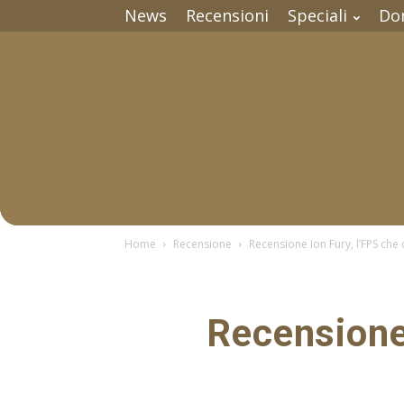
News
Recensioni
Speciali
Do
Home
Recensione
Recensione Ion Fury, l’FPS che c
Recensione 