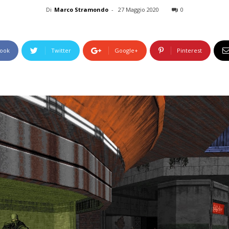
Di
Marco Stramondo
-
27 Maggio 2020
0
ook
Twitter
Google+
Pinterest