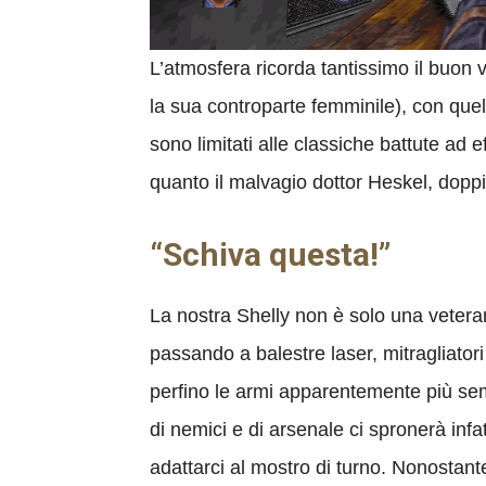
L’atmosfera ricorda tantissimo il buon
la sua controparte femminile), con quel s
sono limitati alle classiche battute ad
quanto il malvagio dottor Heskel, dopp
“Schiva questa!”
La nostra Shelly non è solo una veteran
passando a balestre laser, mitragliato
perfino le armi apparentemente più sempl
di nemici e di arsenale ci spronerà inf
adattarci al mostro di turno. Nonostan