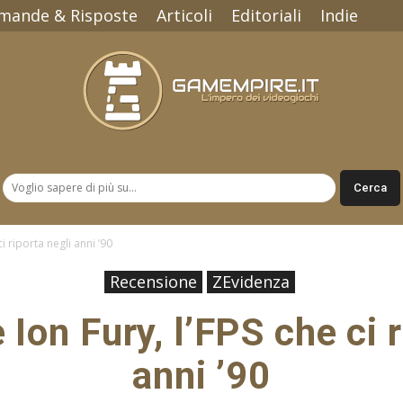
mande & Risposte
Articoli
Editoriali
Indie
Gamempire.it
i riporta negli anni ’90
Recensione
ZEvidenza
Ion Fury, l’FPS che ci r
anni ’90