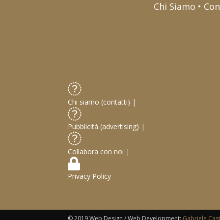
Chi Siamo • Con
Chi siamo (contatti)
|
Pubblicità (advertising)
|
Collabora con noi
|
Privacy Policy
© 2019 Web Design / Web Development:
Gabriele Cas