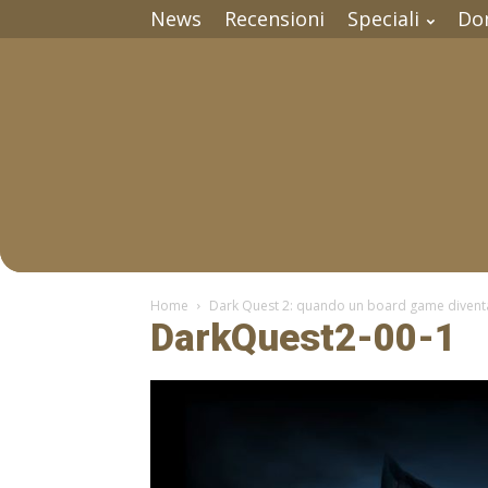
News
Recensioni
Speciali
Do
Home
Dark Quest 2: quando un board game divent
DarkQuest2-00-1