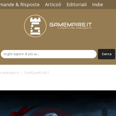
mande & Risposte
Articoli
Editoriali
Indie
Gamempire.it
a videogioco!
DarkQuest2-00-1