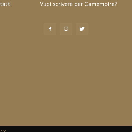
tatti
Vuoi scrivere per Gamempire?
toro