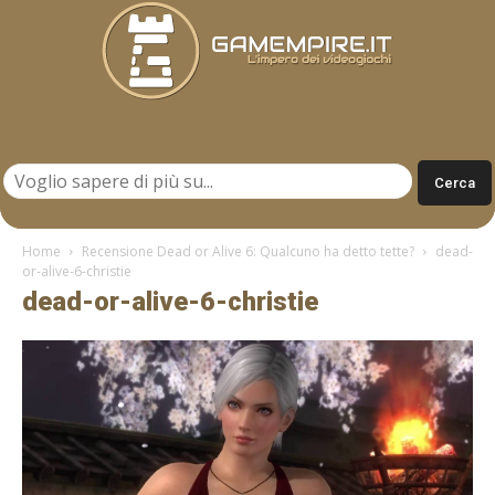
Gamempire.it
Home
Recensione Dead or Alive 6: Qualcuno ha detto tette?
dead-
or-alive-6-christie
dead-or-alive-6-christie