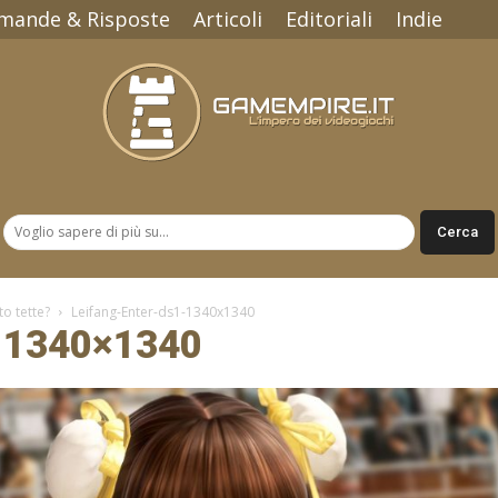
mande & Risposte
Articoli
Editoriali
Indie
Gamempire.it
o tette?
Leifang-Enter-ds1-1340x1340
-1340×1340