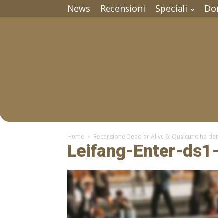
News
Recensioni
Speciali
Do
Home
Recensione Dead or Alive 6: Qualcuno ha dett
Leifang-Enter-ds1