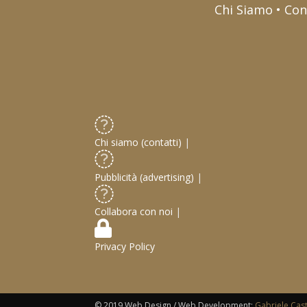
Chi Siamo • Con
Chi siamo (contatti)
|
Pubblicità (advertising)
|
Collabora con noi
|
Privacy Policy
© 2019 Web Design / Web Development:
Gabriele Cas