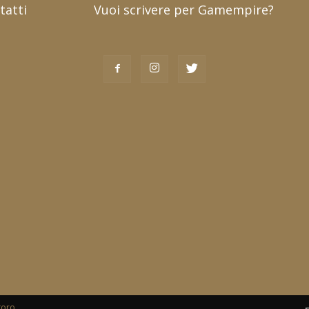
tatti
Vuoi scrivere per Gamempire?
toro