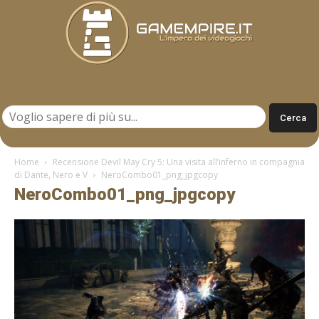
Gamempire.it
Home
Recensione Devil May Cry 5: Una visita all’inferno in compagnia
di Dante, Nero e V
NeroCombo01_png_jpgcopy
NeroCombo01_png_jpgcopy