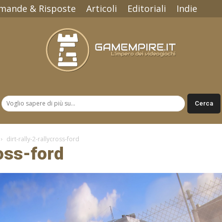
mande & Risposte
Articoli
Editoriali
Indie
Gamempire.it
dirt-rally-2-rallycross-ford
ross-ford