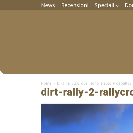
News
Recensioni
Speciali
Do
Home
DiRT Rally 2.0: quali sono le auto al debutto?
dirt-rally-2-rallyc