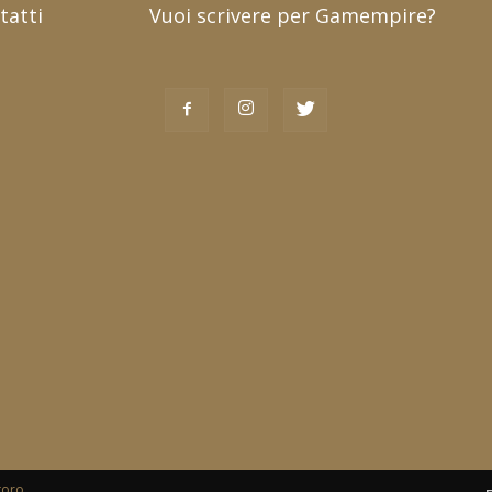
tatti
Vuoi scrivere per Gamempire?
toro