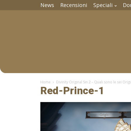
News
Recensioni
Speciali
Do
Home
Divinity Original Sin 2 – Quali sono le sei Origi
Red-Prince-1