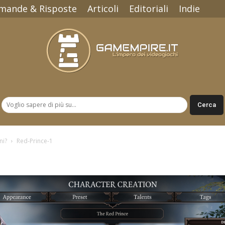
mande & Risposte
Articoli
Editoriali
Indie
Gamempire.it
ni?
Red-Prince-1