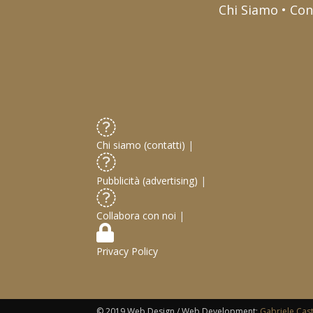
Chi Siamo • Con
Chi siamo (contatti)
|
Pubblicità (advertising)
|
Collabora con noi
|
Privacy Policy
© 2019 Web Design / Web Development:
Gabriele Cas