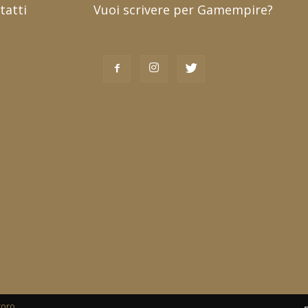
tatti
Vuoi scrivere per Gamempire?
toro