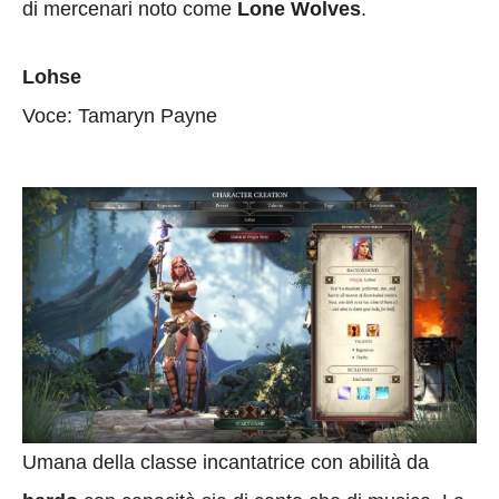
di mercenari noto come
Lone Wolves
.
Lohse
Voce: Tamaryn Payne
Umana della classe incantatrice con abilità da