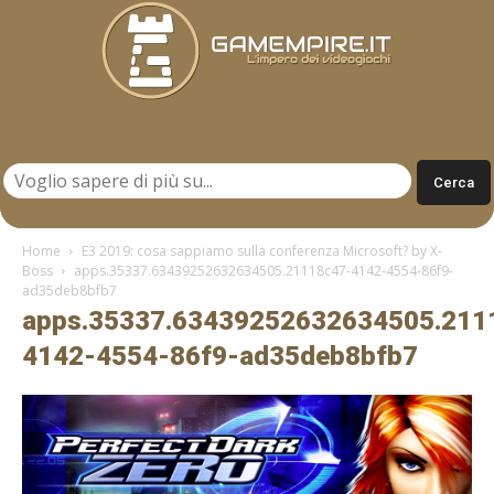
Gamempire.it
Home
E3 2019: cosa sappiamo sulla conferenza Microsoft? by X-
Boss
apps.35337.63439252632634505.21118c47-4142-4554-86f9-
ad35deb8bfb7
apps.35337.63439252632634505.211
4142-4554-86f9-ad35deb8bfb7