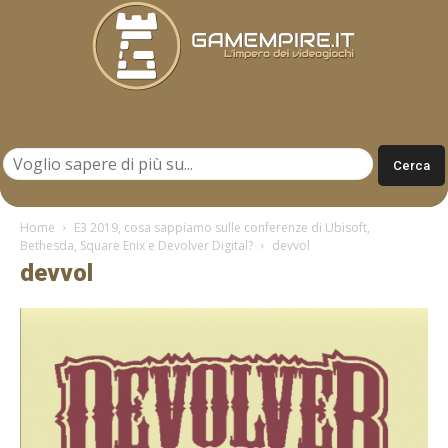
Gamempire.it
Home
E3 2019, cosa sappiamo sulle conferenze di Ubisoft,
Bethesda, Square Enix e Devolver Digital?
devvol
devvol